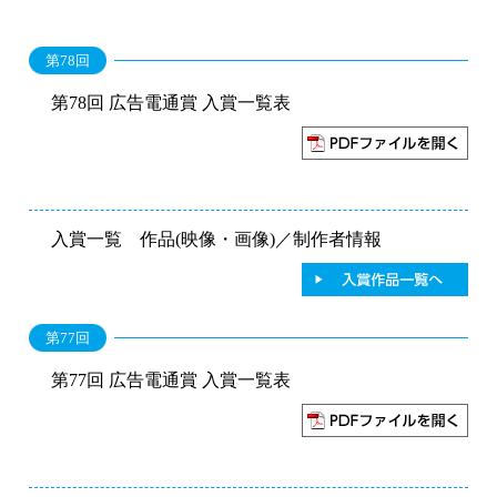
第78回
第78回 広告電通賞 入賞一覧表
入賞一覧 作品(映像・画像)／制作者情報
第77回
第77回 広告電通賞 入賞一覧表