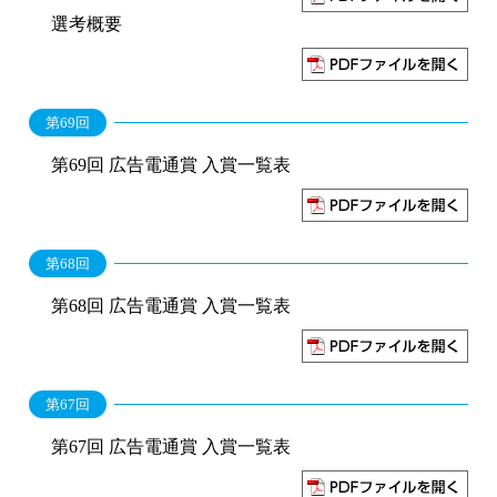
選考概要
第69回
第69回 広告電通賞 入賞一覧表
第68回
第68回 広告電通賞 入賞一覧表
第67回
第67回 広告電通賞 入賞一覧表